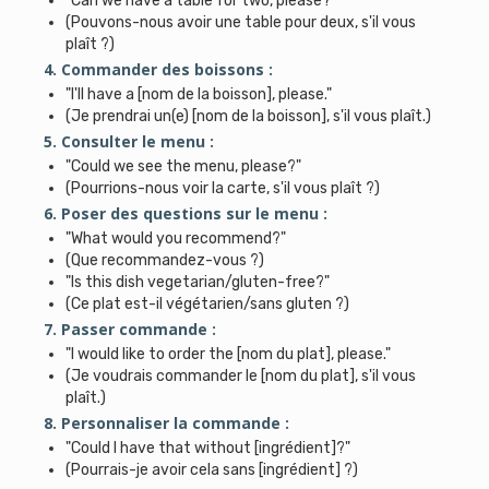
"Can we have a table for two, please?"
(Pouvons-nous avoir une table pour deux, s'il vous
plaît ?)
4. Commander des boissons :
"I'll have a [nom de la boisson], please."
(Je prendrai un(e) [nom de la boisson], s'il vous plaît.)
5. Consulter le menu :
"Could we see the menu, please?"
(Pourrions-nous voir la carte, s'il vous plaît ?)
6. Poser des questions sur le menu :
"What would you recommend?"
(Que recommandez-vous ?)
"Is this dish vegetarian/gluten-free?"
(Ce plat est-il végétarien/sans gluten ?)
7. Passer commande :
"I would like to order the [nom du plat], please."
(Je voudrais commander le [nom du plat], s'il vous
plaît.)
8. Personnaliser la commande :
"Could I have that without [ingrédient]?"
(Pourrais-je avoir cela sans [ingrédient] ?)