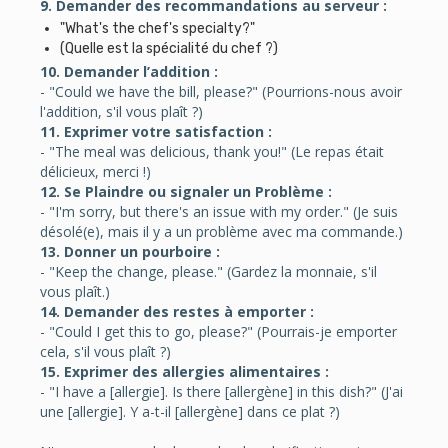
9. Demander des recommandations au serveur :
"What's the chef's specialty?"
(Quelle est la spécialité du chef ?)
10. Demander l’addition :
- "Could we have the bill, please?" (Pourrions-nous avoir
l'addition, s'il vous plaît ?)
11. Exprimer votre satisfaction :
- "The meal was delicious, thank you!" (Le repas était
délicieux, merci !)
12. Se Plaindre ou signaler un Problème :
- "I'm sorry, but there's an issue with my order." (Je suis
désolé(e), mais il y a un problème avec ma commande.)
13. Donner un pourboire :
- "Keep the change, please." (Gardez la monnaie, s'il
vous plaît.)
14. Demander des restes à emporter :
- "Could I get this to go, please?" (Pourrais-je emporter
cela, s'il vous plaît ?)
15. Exprimer des allergies alimentaires :
- "I have a [allergie]. Is there [allergène] in this dish?" (J'ai
une [allergie]. Y a-t-il [allergène] dans ce plat ?)