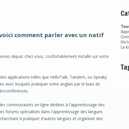
Ca
Tous
Appr
 voici comment parler avec un natif
Comm
Hist
Le k
hones depuis chez vous, confortablement installé sur votre
Ta
z des applications telles que HelloTalk, Tandem, ou Speaky
s avec lesquels pratiquer votre anglais par le biais de
déoconférences.
 des communautés en ligne dédiées à l'apprentissage des
s forums spécialisés dans l'apprentissage des langues
herchant à pratiquer d'autres langues et organiser des