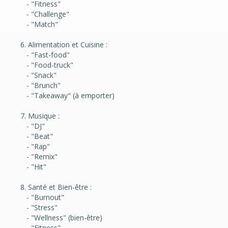
- "Fitness"
- "Challenge"
- "Match"
6. Alimentation et Cuisine :
- "Fast-food"
- "Food-truck"
- "Snack"
- "Brunch"
- "Takeaway" (à emporter)
7. Musique :
- "DJ"
- "Beat"
- "Rap"
- "Remix"
- "Hit"
8. Santé et Bien-être :
- "Burnout"
- "Stress"
- "Wellness" (bien-être)
- "Fitness"