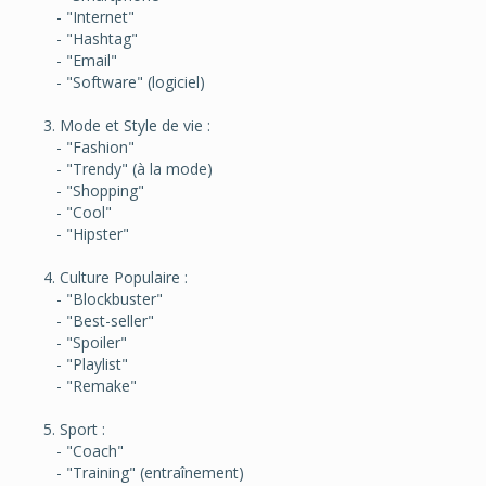
- "Internet"
- "Hashtag"
- "Email"
- "Software" (logiciel)
3. Mode et Style de vie :
- "Fashion"
- "Trendy" (à la mode)
- "Shopping"
- "Cool"
- "Hipster"
4. Culture Populaire :
- "Blockbuster"
- "Best-seller"
- "Spoiler"
- "Playlist"
- "Remake"
5. Sport :
- "Coach"
- "Training" (entraînement)